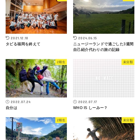
2021.12.18
2024.06.15
タビる福岡を終えて
ニュージーランドで過ごした3週間
自己紹介代わりの旅の記録
2期生
未分類
2022.07.24
2022.07.17
自分は
WHO IS しーみー？
2期生
未分類