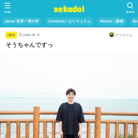
sekadai
MENU
SEARCH
about 世界一周大学
Contents / カリキュラム
Mentor / 講師
En
2022.07.31
そうちゃん
2期生
そうちゃんですっ