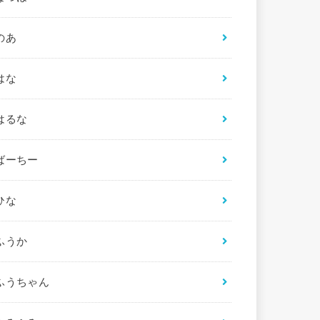
のあ
はな
はるな
ばーちー
ひな
ふうか
ふうちゃん