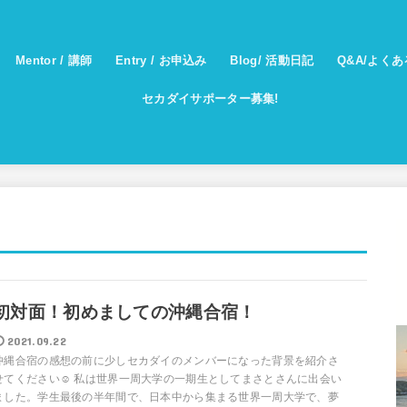
Mentor / 講師
Entry / お申込み
Blog/ 活動日記
Q&A/よく
セカダイサポーター募集!
初対面！初めましての沖縄合宿！
2021.09.22
沖縄合宿の感想の前に少しセカダイのメンバーになった背景を紹介さ
せてください☺︎ 私は世界一周大学の一期生としてまさとさんに出会い
ました。学生最後の半年間で、日本中から集まる世界一周大学で、夢