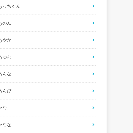
あっちゃん
あのん
あやか
あゆむ
あんな
あんび
かな
かなな