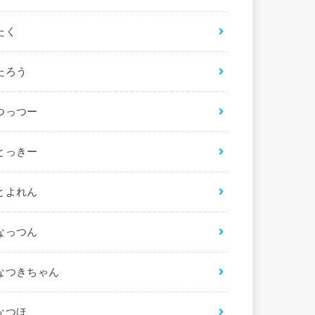
たく
たろう
つっつー
とっきー
とよれん
なっつん
なつきちゃん
なつほ