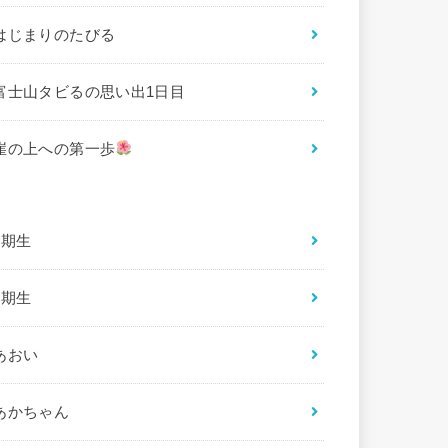
はじまりのたびる
富士山タビるの思い出1日目
崖の上への第一歩
2期生
3期生
あおい
あかちゃん