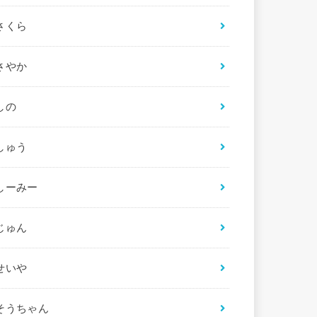
さくら
さやか
しの
しゅう
しーみー
じゅん
せいや
そうちゃん