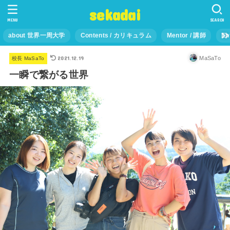
sekadai
MENU
SEARCH
about 世界一周大学
Contents / カリキュラム
Mentor / 講師
En
2021.12.19
MaSaTo
校長 MaSaTo
一瞬で繋がる世界