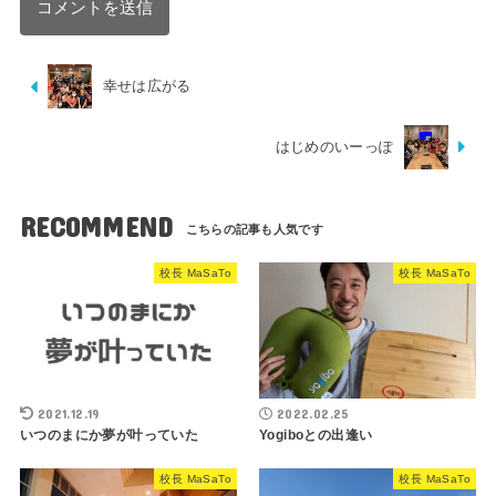
幸せは広がる
はじめのいーっぽ
RECOMMEND
校長 MaSaTo
校長 MaSaTo
2021.12.19
2022.02.25
いつのまにか夢が叶っていた
Yogiboとの出逢い
校長 MaSaTo
校長 MaSaTo