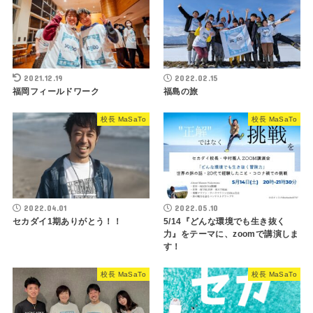
2021.12.19
2022.02.15
福岡フィールドワーク
福島の旅
校長 MaSaTo
校長 MaSaTo
2022.04.01
2022.05.10
セカダイ1期ありがとう！！
5/14『どんな環境でも生き抜く
力』をテーマに、zoomで講演しま
す！
校長 MaSaTo
校長 MaSaTo