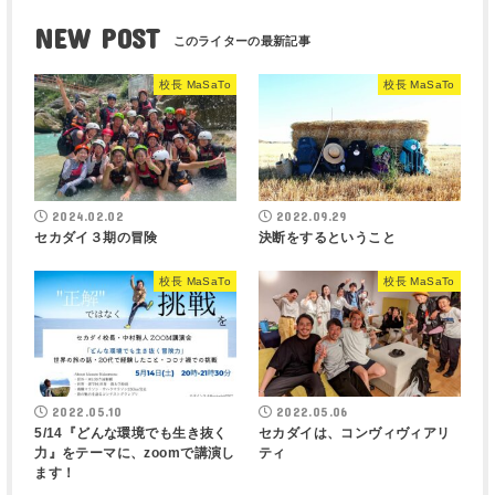
NEW POST
校長 MaSaTo
校長 MaSaTo
2024.02.02
2022.09.29
セカダイ３期の冒険
決断をするということ
校長 MaSaTo
校長 MaSaTo
2022.05.10
2022.05.06
5/14『どんな環境でも生き抜く
セカダイは、コンヴィヴィアリ
力』をテーマに、zoomで講演し
ティ
ます！