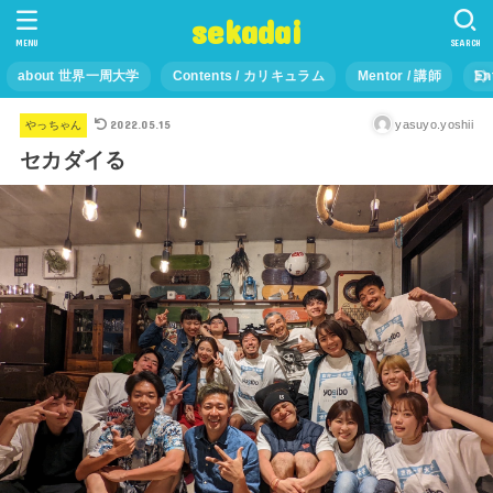
sekadai
MENU
SEARCH
about 世界一周大学
Contents / カリキュラム
Mentor / 講師
En
2022.05.15
yasuyo.yoshii
やっちゃん
セカダイる