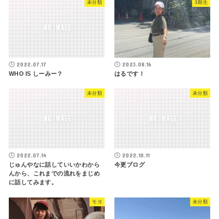
未分類
3期生
2022.07.17
2023.08.16
WHO IS しーみー？
はるです！
未分類
未分類
2022.07.14
2022.10.11
じゅんやなに話していいかわから
今更ブログ
んから、これまでの流れをまじめ
に話してみます。
モヨ
未分類