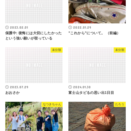
2023.02.01
2022.01.29
保護中: 後悔には大切にしたかった
”これから”について。 （前編）
という強い願いが宿っている
未分類
未分類
2023.07.29
2024.01.30
おおさか
富士山タビるの思い出1日目
なつきちゃん
たろう