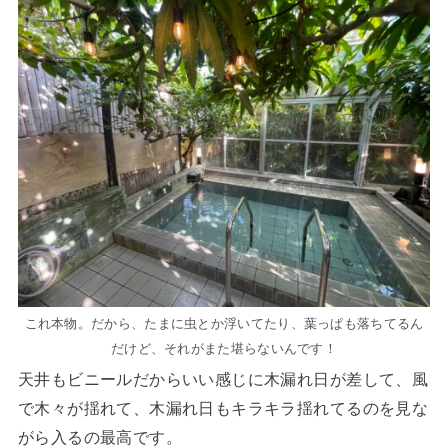
これ本物。だから、たまに虫とか浮いてたり、葉っぱも落ちてるん
だけど、それがまた堪らないんです！
天井もビニールだからいい感じに木漏れ日が差して、風
で木々が揺れて、木漏れ日もキラキラ揺れてるのを見な
がら入るの最高です。