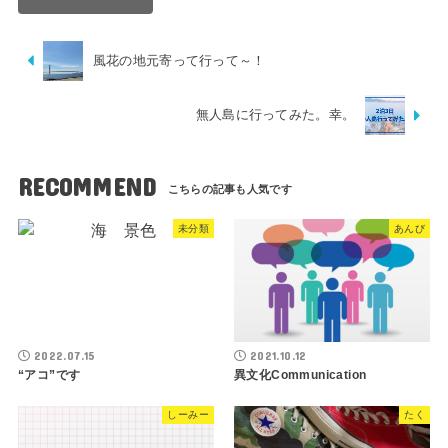
風花の地元寄って行って～！
無人島に行ってみた。幸。
RECOMMEND
未分類
あんび
2022.07.15
2021.10.12
“アコ”です
異文化Communication
しーみー
たく