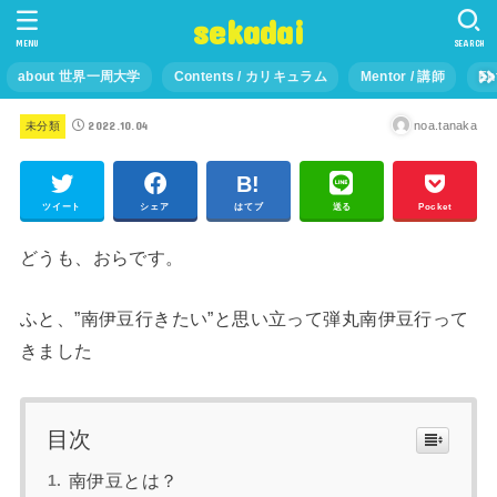
sekadai
MENU
SEARCH
about 世界一周大学
Contents / カリキュラム
Mentor / 講師
En
2022.10.04
noa.tanaka
未分類
ツイート
シェア
はてブ
送る
Pocket
どうも、おらです。
ふと、”南伊豆行きたい”と思い立って弾丸南伊豆行って
きました
目次
南伊豆とは？