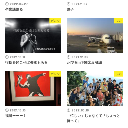
2022.03.27
2021.11.24
卒業課題る
迷子
ガンツ
しの
2021.10.11
2021.12.05
行動を起こせば失敗もある
たびるin下関②反省編
ガンツ
しの
2021.10.15
2022.03.10
福岡ーーー！
「忙しい」じゃなくて「ちょっと
待って」