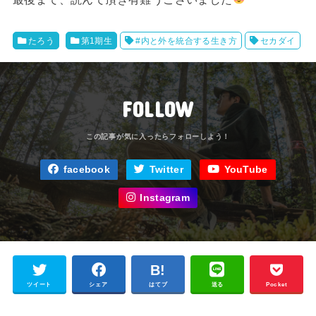
たろう
第1期生
#内と外を統合する生き方
セカダイ
FOLLOW
facebook
Twitter
YouTube
Instagram
ツイート
シェア
はてブ
送る
Pocket