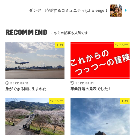
ダンデ 応援するコミュニティ(Challenge )
RECOMMEND
しの
つっつー
2022.03.13
2022.03.31
旅ができる国に生まれた
卒業課題の発表でした！
つっつー
しの