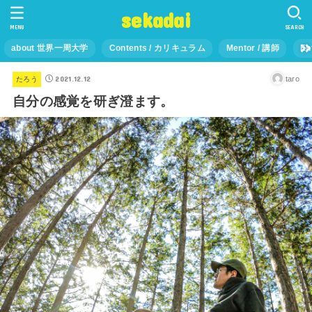
sekadai
MENU
SEARCH
about 世界一周大学
Contents / カリキュラム
Mentor / 講師
En
2021.12.12
taro
たろう
自分の感覚を研ぎ澄ます。