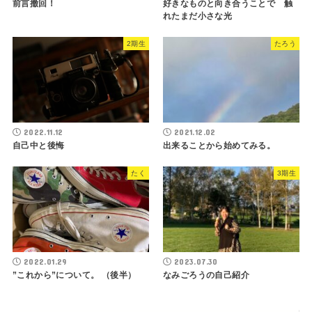
前言撤回！
好きなものと向き合うことで 触
れたまだ小さな光
2期生
たろう
2022.11.12
2021.12.02
自己中と後悔
出来ることから始めてみる。
たく
3期生
2022.01.29
2023.07.30
”これから”について。 （後半）
なみごろうの自己紹介