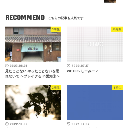
RECOMMEND
3期生
未分類
2023.08.21
2022.07.17
見たことない やったことないを恐
WHO IS しーみー？
れないで 〜ブレイクる in愛知①〜
2期生
3期生
2022.10.09
2023.07.24