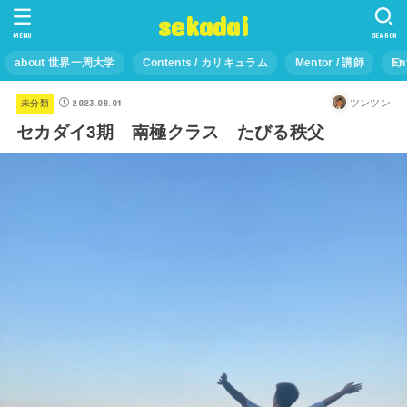
sekadai
MENU
SEARCH
about 世界一周大学
Contents / カリキュラム
Mentor / 講師
En
2023.08.01
ツンツン
未分類
セカダイ3期 南極クラス たびる秩父