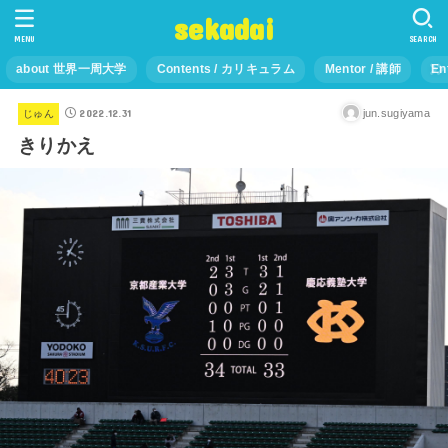
sekadai
MENU
SEARCH
about 世界一周大学
Contents / カリキュラム
Mentor / 講師
En
2022.12.31
jun.sugiyama
じゅん
きりかえ