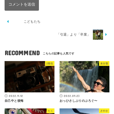
こどもたち
「引退」より「卒業」
RECOMMEND
2期生
未分類
2022.11.12
2022.09.23
自己中と後悔
おっひさしぶりのぶろぐ〜
たく
さやか