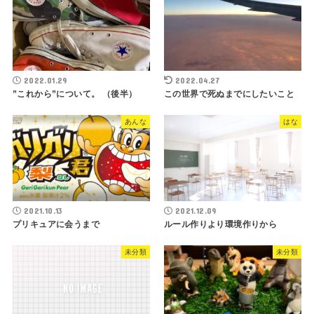
2022.01.29
2022.04.27
”これから”について。 （後半）
この世界で死ぬまでにしたいこと
あんな
はな
2021.10.13
2021.12.09
プリキュアに会うまで
ルール作りより環境作りから
未分類
未分類