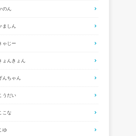
かのん
かましん
きゃじー
きょんきょん
げんちゃん
こうだい
ここな
こゆ