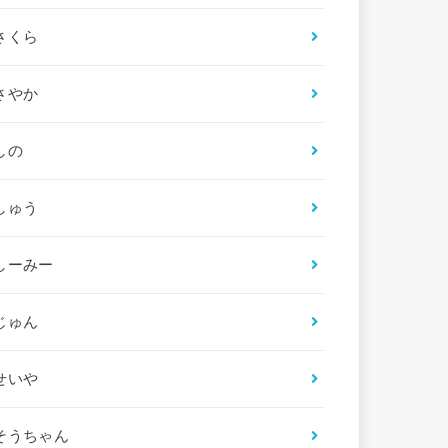
さくら
さやか
しの
しゅう
しーみー
じゅん
せいや
そうちゃん