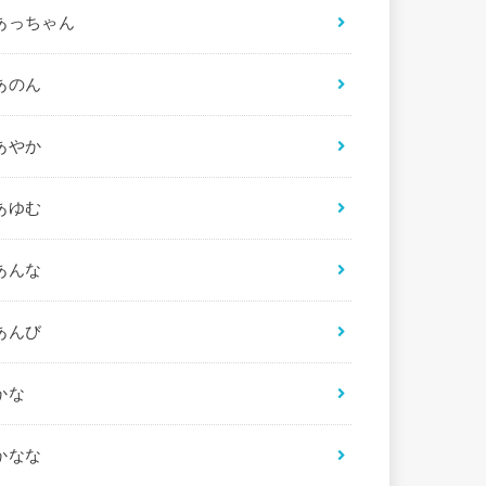
あっちゃん
あのん
あやか
あゆむ
あんな
あんび
かな
かなな