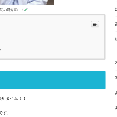
院の研究室にて
。
紹介タイム！！
プの人間です。