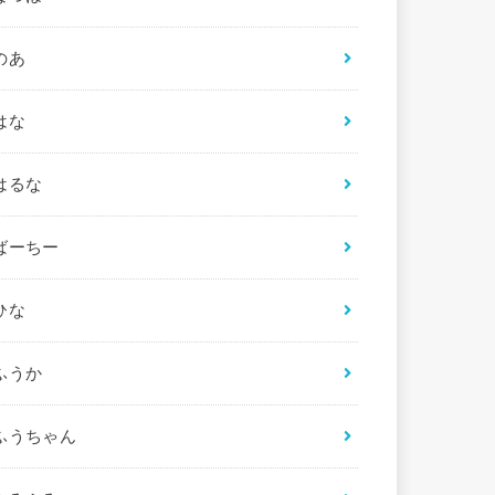
のあ
はな
はるな
ばーちー
ひな
ふうか
ふうちゃん