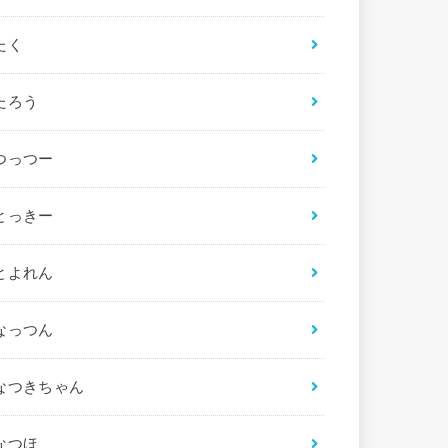
たく
たろう
つっつー
とっきー
とよれん
なっつん
なつきちゃん
なつほ