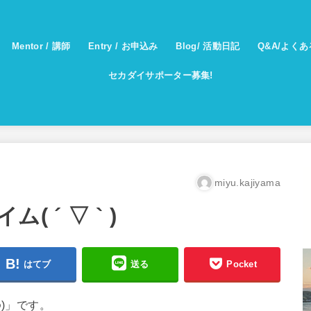
Mentor / 講師
Entry / お申込み
Blog/ 活動日記
Q&A/よく
セカダイサポーター募集!
miyu.kajiyama
 ´ ▽ ` )
はてブ
送る
Pocket
)」です。