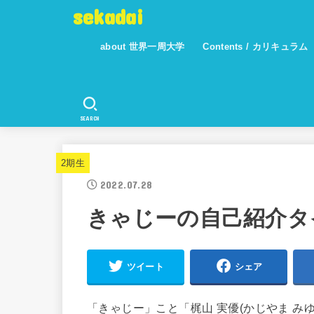
sekadai
about 世界一周大学
Contents / カリキュラム
SEARCH
2期生
2022.07.28
きゃじーの自己紹介タイム(
ツイート
シェア
「きゃじー」こと「梶山 実優(かじやま みゆ