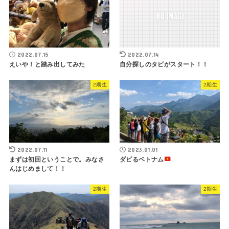
2022.07.15
2022.07.14
えいや！と踏み出してみた
自分探しのタビがスタート！！
2期生
2期生
2022.07.11
2023.01.01
まずは初回ということで。みなさ
ダビるベトナム
んはじめまして！！
2期生
2期生