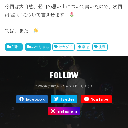
今回は大自然、登山の思い出について書いたので、次回
は”語り”について書きせます！
では、また！
2期生
みのちゃん
セカダイ
幸せ
挑戦
FOLLOW
facebook
Twitter
YouTube
Instagram