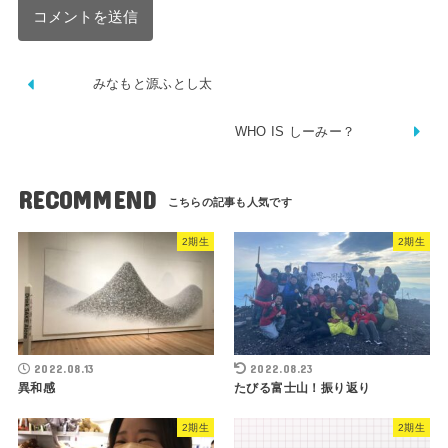
みなもと源ふとし太
WHO IS しーみー？
RECOMMEND
2期生
2期生
2022.08.13
2022.08.23
異和感
たびる富士山！振り返り
2期生
2期生