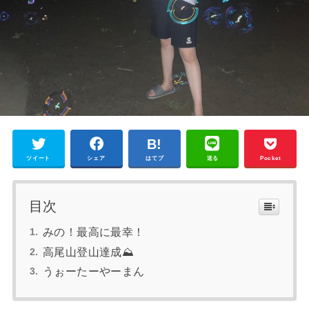
ツイート
シェア
はてブ
送る
Pocket
目次
みの！最高に最幸！
高尾山登山達成⛰
うぉーたーやーまん