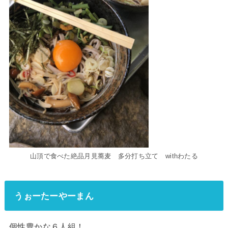
山頂で食べた絶品月見蕎麦 多分打ち立て withわたる
うぉーたーやーまん
個性豊かな６人組！