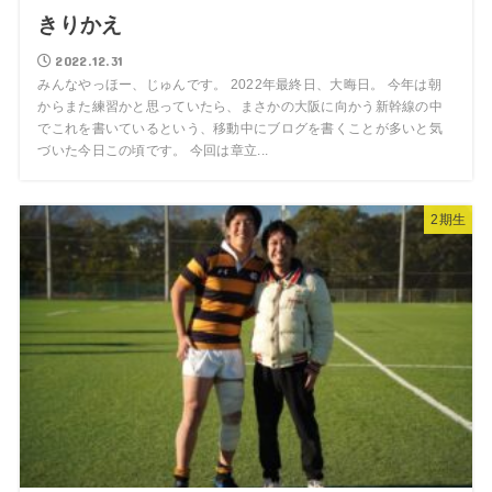
きりかえ
2022.12.31
みんなやっほー、じゅんです。 2022年最終日、大晦日。 今年は朝
からまた練習かと思っていたら、まさかの大阪に向かう新幹線の中
でこれを書いているという、移動中にブログを書くことが多いと気
づいた今日この頃です。 今回は章立...
2期生