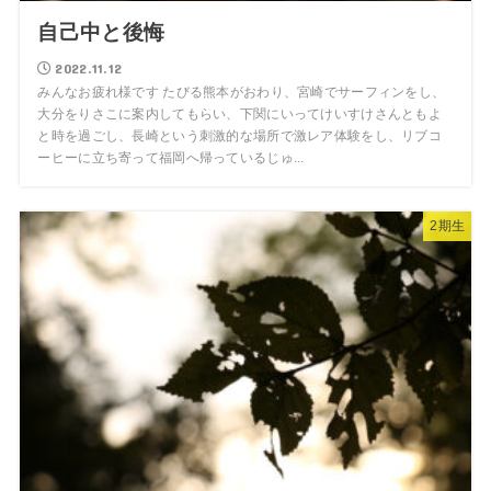
自己中と後悔
2022.11.12
みんなお疲れ様です たびる熊本がおわり、宮崎でサーフィンをし、
大分をりさこに案内してもらい、下関にいってけいすけさんともよ
と時を過ごし、長崎という刺激的な場所で激レア体験をし、リブコ
ーヒーに立ち寄って福岡へ帰っているじゅ...
2期生