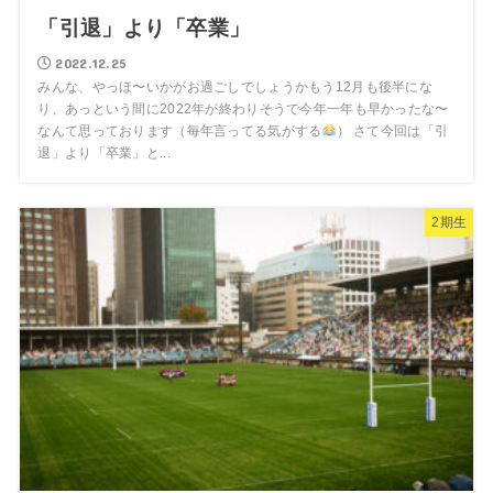
「引退」より「卒業」
2022.12.25
みんな、やっほ〜いかがお過ごしでしょうかもう12月も後半にな
り、あっという間に2022年が終わりそうで今年一年も早かったな〜
なんて思っております（毎年言ってる気がする
） さて今回は「引
退」より「卒業」と...
2期生