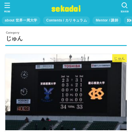
sekadai
MENU
SEARCH
about 世界一周大学
Contents / カリキュラム
Mentor / 講師
En
じゅん
じゅん