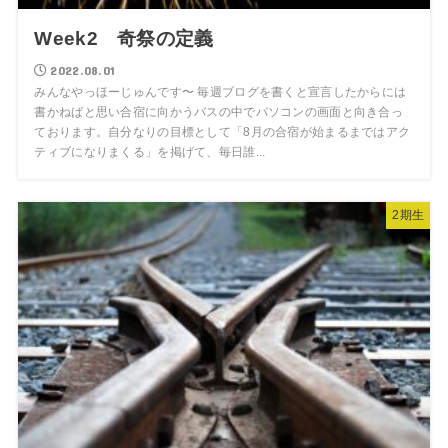
Week2 奇祭の定義
2022.08.01
みんなやっほーじゅんです〜 毎週ブログを書くと宣言したからには
書かねばと思い合宿に向かうバスの中でパソコンの画面と向き合っ
ております。自分なりの目標として「8月の合宿が始まるまではアク
ティブになりまくる」を掲げて、毎日誰...
2期生