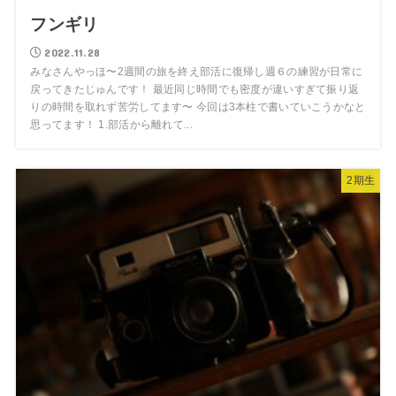
フンギリ
2022.11.28
みなさんやっほ〜2週間の旅を終え部活に復帰し週６の練習が日常に
戻ってきたじゅんです！ 最近同じ時間でも密度が違いすぎて振り返
りの時間を取れず苦労してます〜 今回は3本柱で書いていこうかなと
思ってます！ 1.部活から離れて...
2期生