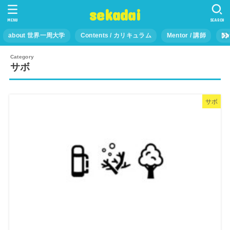
sekadai
MENU
SEARCH
about 世界一周大学
Contents / カリキュラム
Mentor / 講師
En
サボ
サボ