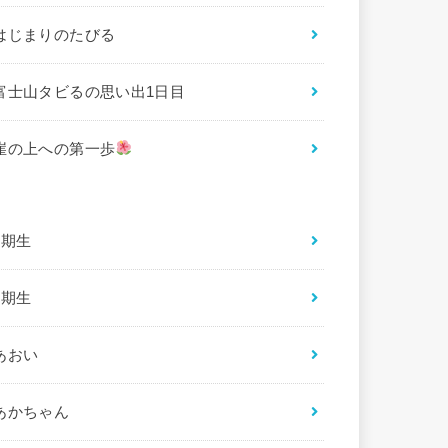
はじまりのたびる
富士山タビるの思い出1日目
崖の上への第一歩
2期生
3期生
あおい
あかちゃん