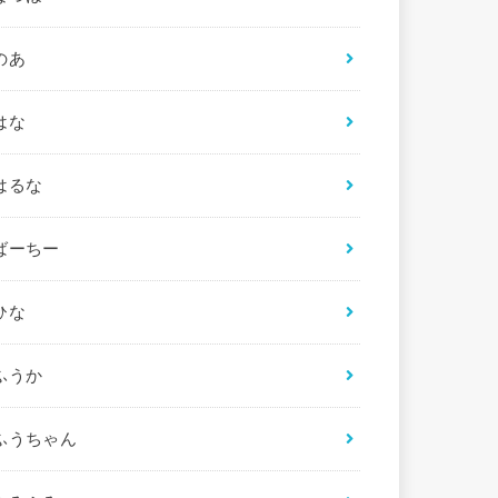
のあ
はな
はるな
ばーちー
ひな
ふうか
ふうちゃん