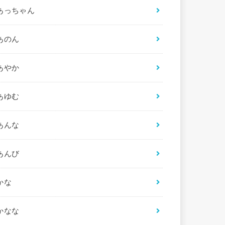
あっちゃん
あのん
あやか
あゆむ
あんな
あんび
かな
かなな