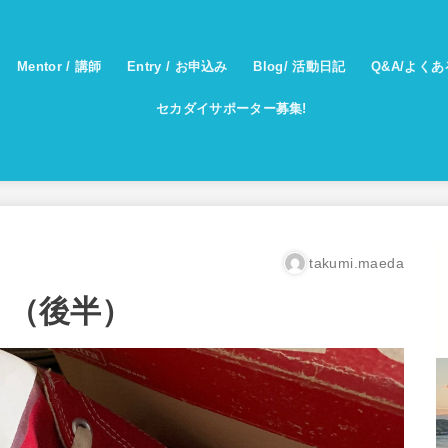
Mentor / 講師
Entry / お申込み
Blog/ 活動日記
Q&A/よく
セカダイサポーター募集!
takumi.maeda
 （後半）