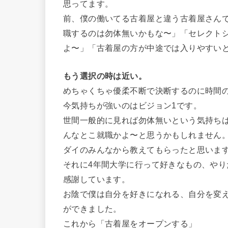
思ってます。
前、僕の働いてる古着屋と違う古着屋さん
職するのは勿体無いかもな〜」「セレクト
よ〜」「古着屋の方が中途では入りやすい
もう選択の時は近い。
めちゃくちゃ優柔不断で決断するのに時間
今気持ちが強いのはビジョン1です。
世間一般的に見れば勿体無いという気持ち
んなとこ就職かよ〜と思うかもしれません
ダイのみんなから教えてもらったと思いま
それに4年間大学に行って好きなもの、や
感謝しています。
お陰で僕は自分を好きになれる、自分を変
ができました。
これから「古着屋をオープンする」