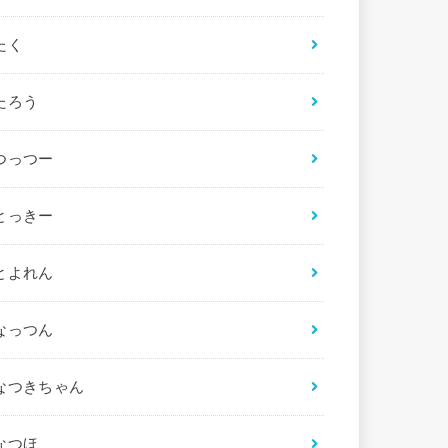
たく
たろう
つっつー
とっきー
とよれん
なっつん
なつきちゃん
なつほ