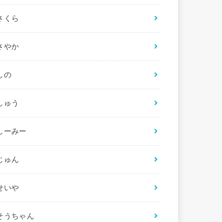
さくら
さやか
しの
しゅう
しーみー
じゅん
せいや
そうちゃん