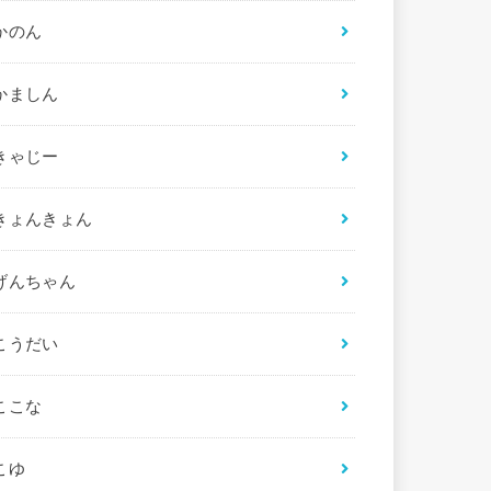
かのん
かましん
きゃじー
きょんきょん
げんちゃん
こうだい
ここな
こゆ