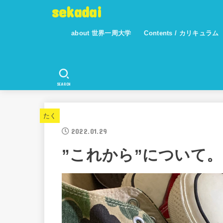
sekadai
about 世界一周大学
Contents / カリキュラム
SEARCH
たく
2022.01.29
”これから”について。