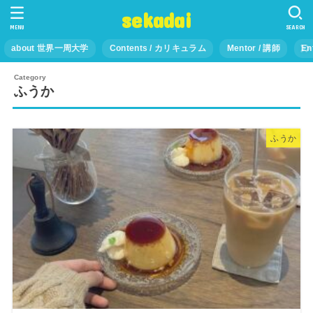
sekadai
MENU
SEARCH
about 世界一周大学
Contents / カリキュラム
Mentor / 講師
En
ふうか
ふうか