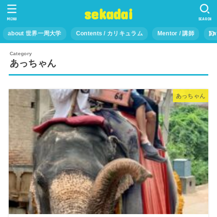
sekadai
MENU
SEARCH
about 世界一周大学
Contents / カリキュラム
Mentor / 講師
En
あっちゃん
あっちゃん